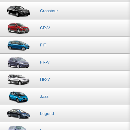
Crosstour
CR-V
FIT
FR-V
HR-V
Jazz
Legend