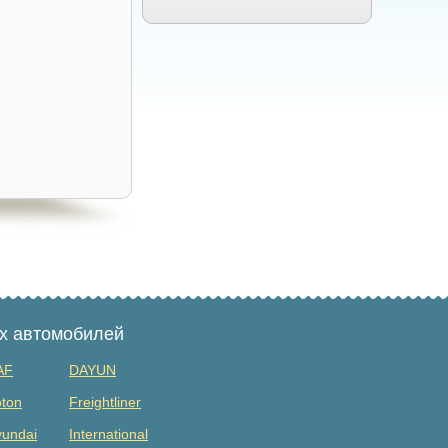
ых автомобилей
AF
DAYUN
ton
Freightliner
undai
International