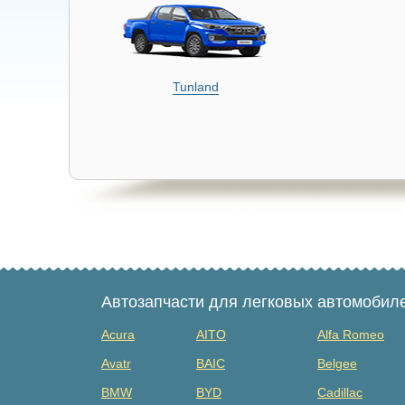
Tunland
Автозапчасти для легковых автомобил
Acura
AITO
Alfa Romeo
Avatr
BAIC
Belgee
BMW
BYD
Cadillac