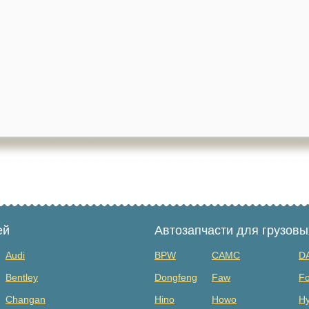
ей
Автозапчасти для грузов
Audi
BPW
CAMC
D
Bentley
Dongfeng
Faw
Fo
Changan
Hino
Howo
Hy