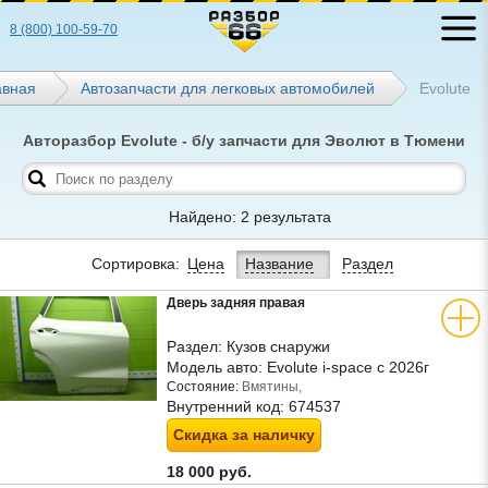
8 (800) 100-59-70
авная
Автозапчасти для легковых автомобилей
Evolute
Авторазбор Evolute - б/у запчасти для Эволют в Тюмени
Найдено: 2 результата
Сортировка:
Цена
Название
Раздел
Дверь задняя правая
Раздел:
Кузов снаружи
Модель авто:
Evolute i-space c 2026г
Состояние:
Вмятины,
Внутренний код:
674537
Скидка за наличку
18 000 руб.